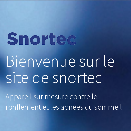
Passer
au
contenu
Bienvenue sur le
site de snortec
Appareil sur mesure contre le
ronflement et les apnées du sommeil